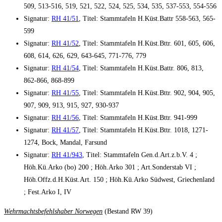
509, 513-516, 519, 521, 522, 524, 525, 534, 535, 537-553, 554-556
Signatur:
RH 41/51
, Titel: Stammtafeln H.Küst.Battr 558-563, 565-
599
Signatur:
RH 41/52
, Titel: Stammtafeln H.Küst.Bttr. 601, 605, 606,
608, 614, 626, 629, 643-645, 771-776, 779
Signatur:
RH 41/54
, Titel: Stammtafeln H.Küst.Battr. 806, 813,
862-866, 868-899
Signatur:
RH 41/55
, Titel: Stammtafeln H.Küst.Bttr. 902, 904, 905,
907, 909, 913, 915, 927, 930-937
Signatur:
RH 41/56
, Titel: Stammtafeln H.Küst.Bttr. 941-999
Signatur:
RH 41/57
, Titel: Stammtafeln H.Küst.Bttr. 1018, 1271-
1274, Bock, Mandal, Farsund
Signatur:
RH 41/943
, Titel: Stammtafeln Gen.d.Art.z.b.V. 4 ;
Höh.Kü.Arko (bo) 200 ; Höh.Arko 301 ; Art.Sonderstab VI ;
Höh.Offz.d.H.Küst.Art. 150 ; Höh.Kü.Arko Südwest, Griechenland
; Fest.Arko I, IV
Wehrmachtsbefehlshaber Norwegen
(Bestand RW 39)