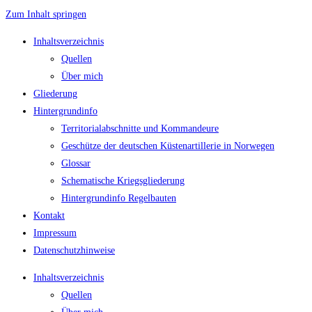
Zum Inhalt springen
Inhaltsverzeichnis
Quellen
Über mich
Gliederung
Hintergrundinfo
Territorialabschnitte und Kommandeure
Geschütze der deutschen Küstenartillerie in Norwegen
Glossar
Schematische Kriegsgliederung
Hintergrundinfo Regelbauten
Kontakt
Impressum
Datenschutzhinweise
Inhaltsverzeichnis
Quellen