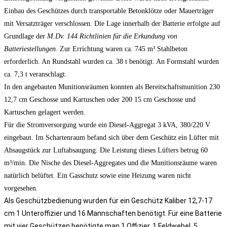
Einbau des Geschützes durch transportable Betonklötze oder Mauerträger
mit Versatzträger verschlossen. Die Lage innerhalb der Batterie erfolgte auf
Grundlage der
M.Dv. 144 Richtlinien für die Erkundung von
Batteriestellungen.
Zur Errichtung waren ca. 745 m³ Stahlbeton
erforderlich. An Rundstahl wurden ca. 38 t benötigt. An Formstahl wurden
ca. 7,3 t veranschlagt.
In den angebauten Munitionsräumen konnten als Bereitschaftsmunition 230
12,7 cm Geschosse und Kartuschen oder 200 15 cm Geschosse und
Kartuschen gelagert werden.
Für die Stromversorgung wurde ein Diesel-Aggregat 3 kVA, 380/220 V
eingebaut. Im Schartenraum befand sich über dem Geschütz ein Lüfter mit
Absaugstück zur Luftabsaugung. Die Leistung dieses Lüfters betrug 60
m³/min. Die Nische des Diesel-Aggregates und die Munitionsräume waren
natürlich belüftet. Ein Gasschutz sowie eine Heizung waren nicht
vorgesehen.
Als Geschützbedienung wurden für ein Geschütz Kaliber 12,7-17
cm 1 Unteroffizier und 16 Mannschaften benötigt. Für eine Batterie
mit vier Geschützen benötigte man 1 Offizier, 1 Feldwebel, 5