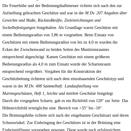
Die Feuerhöhe und der Bedienungshalbmesser richtete sich nach den zur
Aufstellung gebrachten Geschütze und war in der
M.Dv. 207 Angaben über
Gewichte und Maße, Rückstoßkräfte, Zieleinrichtungen und
Sockelbefestigungen
festgehalten. Als Grundlage waren Geschütze mit
einem Bedienungsradius von 3,86 m vorgesehen. Beim Einsatz von
Geschützen mit einem Bedienungsradius von bis zu 4,0 m wurden die
Ecken der Zwischenwand zu beiden Seiten des Munitionsraumes
entsprechend abgeschrägt. Kamen Geschütze mit einem größeren
Bedienungsradius als 4,0 m zum Einsatz wurde der Schartenraum
entsprechend vergrößert. Vorgaben für die Konstruktion der
Geschützbettung richteten sich nach dem einzubauenden Geschütztyp und
waren in der
M.Dv. 408 Sammelheft: Landaufstellung von
Marinegeschützen, Heft 1, leichte und mittlere Geschütze
festgelegt.
Durch die vorgegeben Scharte, gab es ein Richtfeld von 120° zur Seite. Das
Höhenrichtfeld ermöglichte eine Bereich von +35° bis -10°.
Die Brüstungshöhe richtete sich nach der eingebauten Geschützart und deren
Schusswinkel. Zur Einbringung des Geschützes ist in der Brüstung eine
Einbringöffnung vorgesehen gewesen. Diese wurde nach erfolgreichem