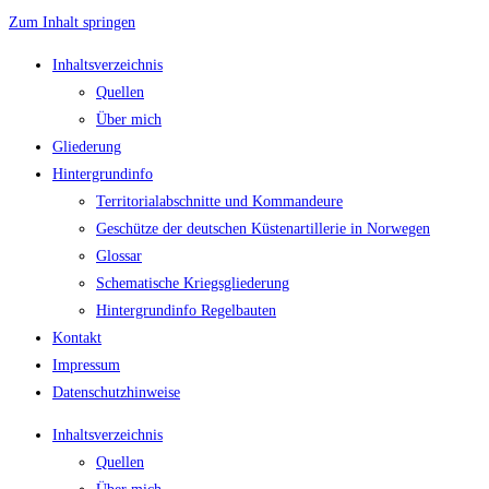
Zum Inhalt springen
Inhaltsverzeichnis
Quellen
Über mich
Gliederung
Hintergrundinfo
Territorialabschnitte und Kommandeure
Geschütze der deutschen Küstenartillerie in Norwegen
Glossar
Schematische Kriegsgliederung
Hintergrundinfo Regelbauten
Kontakt
Impressum
Datenschutzhinweise
Inhaltsverzeichnis
Quellen