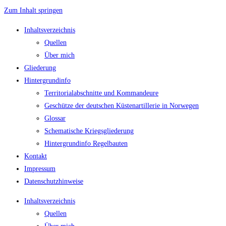
Zum Inhalt springen
Inhaltsverzeichnis
Quellen
Über mich
Gliederung
Hintergrundinfo
Territorialabschnitte und Kommandeure
Geschütze der deutschen Küstenartillerie in Norwegen
Glossar
Schematische Kriegsgliederung
Hintergrundinfo Regelbauten
Kontakt
Impressum
Datenschutzhinweise
Inhaltsverzeichnis
Quellen