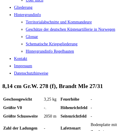
Über mich
Gliederung
Hintergrundinfo
Territorialabschnitte und Kommandeure
Geschütze der deutschen Küstenartillerie in Norwegen
Glossar
Schematische Kriegsgliederung
Hintergrundinfo Regelbauten
Kontakt
Impressum
Datenschutzhinweise
8,14 cm Gr.W. 278 (f), Brandt Mle 27/31
Geschossgewicht
3,25 kg
Feuerhöhe
-
Größte V0
-.
Höhenrichtfeld
-
Größte Schussweite
2050 m
Seitenrichtfeld
-
Bodenplatte mit
Zahl der Ladungen
-
Lafettenart