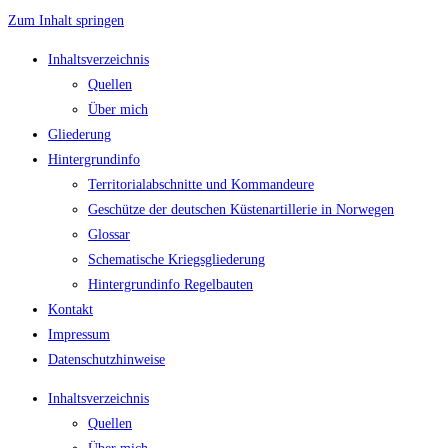
Zum Inhalt springen
Inhaltsverzeichnis
Quellen
Über mich
Gliederung
Hintergrundinfo
Territorialabschnitte und Kommandeure
Geschütze der deutschen Küstenartillerie in Norwegen
Glossar
Schematische Kriegsgliederung
Hintergrundinfo Regelbauten
Kontakt
Impressum
Datenschutzhinweise
Inhaltsverzeichnis
Quellen