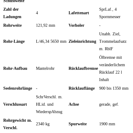
Schussweite
Zahl der
SprLaf., 4
4
Lafettenart
Ladungen
Spornmesser
Rohrweite
121,92 mm
Vorholer
-
Unabh. Ziel,
Rohr-Länge
L/46,34 5650 mm
Zieleinrichtung
Trommelaufsatz
m. RblF
Ölbremse mit
veränderlichem
Rohr-Aufbau
Mantelrohr
Rücklaufbremse
Rücklauf 22 l
Inhalt
Seelenrohrlänge
-
Rücklauflänge
900 bis 1350 mm
SchrVerschl. m.
Verschlussart
HLid. und
Achse
gerade, gef.
WiederspAbzug
Rohrgewicht m.
2340 kg
Spurweite
1900 mm
Verschl.