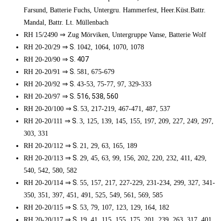
Farsund, Batterie Fuchs, Untergru. Hammerfest, Heer.Küst.Battr.
Mandal, Battr. Lt. Müllenbach
⇒
RH 15/2490
Zug Mörviken, Untergruppe Vanse, Batterie Wolf
⇒ S.
RH 20-20/29
1042, 1064, 1070, 1078
⇒ S. 407
RH 20-20/90
⇒ S.
RH 20-20/91
581, 675-679
⇒ S.
RH 20-20/92
43-53, 75-77, 97, 329-333
⇒ S. 516, 538, 560
RH 20-20/97
⇒ S.
RH 20-20/100
53, 217-219, 467-471, 487, 537
⇒ S.
RH 20-20/111
3, 125, 139, 145, 155, 197, 209, 227, 249, 297,
303, 331
⇒ S.
RH 20-20/112
21, 29, 63, 165, 189
⇒ S.
RH 20-20/113
29, 45, 63, 99, 156, 202, 220, 232, 411, 429,
540, 542, 580, 582
⇒ S.
RH 20-20/114
55, 157, 217, 227-229, 231-234, 299, 327, 341-
350, 351, 397, 451, 491, 525, 549, 561, 569, 585
⇒ S.
RH 20-20/115
53, 79, 107, 123, 129, 164, 182
⇒ S.
RH 20-20/117
19, 41, 115, 155, 175, 201, 239, 263, 317, 401,