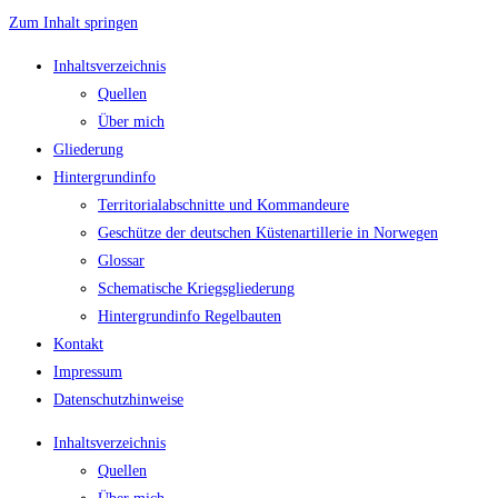
Zum Inhalt springen
Inhaltsverzeichnis
Quellen
Über mich
Gliederung
Hintergrundinfo
Territorialabschnitte und Kommandeure
Geschütze der deutschen Küstenartillerie in Norwegen
Glossar
Schematische Kriegsgliederung
Hintergrundinfo Regelbauten
Kontakt
Impressum
Datenschutzhinweise
Inhaltsverzeichnis
Quellen