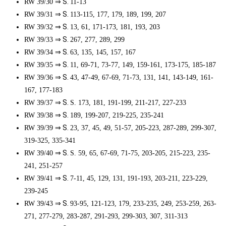
⇒ S.
RW 39/30
11-13
⇒ S.
RW 39/31
113-115, 177, 179, 189, 199, 207
⇒ S.
RW 39/32
13, 61, 171-173, 181, 193, 203
⇒ S.
RW 39/33
267, 277, 289, 299
⇒ S.
RW 39/34
63, 135, 145, 157, 167
⇒ S.
RW 39/35
11, 69-71, 73-77, 149, 159-161, 173-175, 185-187
⇒ S.
RW 39/36
43, 47-49, 67-69, 71-73, 131, 141, 143-149, 161-
167, 177-183
⇒ S.
RW 39/37
S. 173, 181, 191-199, 211-217, 227-233
⇒ S.
RW 39/38
189, 199-207, 219-225, 235-241
⇒ S.
RW 39/39
23, 37, 45, 49, 51-57, 205-223, 287-289, 299-307,
319-325, 335-341
⇒ S.
RW 39/40
S. 59, 65, 67-69, 71-75, 203-205, 215-223, 235-
241, 251-257
⇒ S.
RW 39/41
7-11, 45, 129, 131, 191-193, 203-211, 223-229,
239-245
⇒ S.
RW 39/43
93-95, 121-123, 179, 233-235, 249, 253-259, 263-
271, 277-279, 283-287, 291-293, 299-303, 307, 311-313