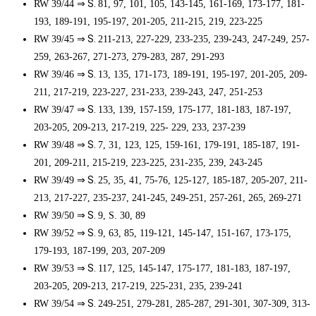
⇒ S.
RW 39/44
81, 97, 101, 105, 143-145, 161-169, 173-177, 181-
193, 189-191, 195-197, 201-205, 211-215, 219, 223-225
⇒ S.
RW 39/45
211-213, 227-229, 233-235, 239-243, 247-249, 257-
259, 263-267, 271-273, 279-283, 287, 291-293
⇒ S.
RW 39/46
13, 135, 171-173, 189-191, 195-197, 201-205, 209-
211, 217-219, 223-227, 231-233, 239-243, 247, 251-253
⇒ S.
RW 39/47
133, 139, 157-159, 175-177, 181-183, 187-197,
203-205, 209-213, 217-219, 225- 229, 233, 237-239
⇒ S.
RW 39/48
7, 31, 123, 125, 159-161, 179-191, 185-187, 191-
201, 209-211, 215-219, 223-225, 231-235, 239, 243-245
⇒ S.
RW 39/49
25, 35, 41, 75-76, 125-127, 185-187, 205-207, 211-
213, 217-227, 235-237, 241-245, 249-251, 257-261, 265, 269-271
⇒ S.
RW 39/50
9, S. 30, 89
⇒ S.
RW 39/52
9, 63, 85, 119-121, 145-147, 151-167, 173-175,
179-193, 187-199, 203, 207-209
⇒ S.
RW 39/53
117, 125, 145-147, 175-177, 181-183, 187-197,
203-205, 209-213, 217-219, 225-231, 235, 239-241
⇒ S.
RW 39/54
249-251, 279-281, 285-287, 291-301, 307-309, 313-