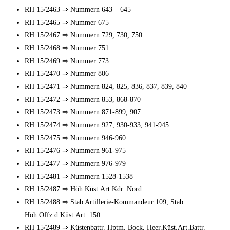
⇒
RH 15/2463
Nummern 643 – 645
⇒
RH 15/2465
Nummer 675
⇒
RH 15/2467
Nummern 729, 730, 750
⇒
RH 15/2468
Nummer 751
⇒
RH 15/2469
Nummer 773
⇒
RH 15/2470
Nummer 806
⇒
RH 15/2471
Nummern 824, 825, 836, 837, 839, 840
⇒
RH 15/2472
Nummern 853, 868-870
⇒
RH 15/2473
Nummern 871-899, 907
⇒
RH 15/2474
Nummern 927, 930-933, 941-945
⇒
RH 15/2475
Nummern 946-960
⇒
RH 15/2476
Nummern 961-975
⇒
RH 15/2477
Nummern 976-979
⇒
RH 15/2481
Nummern 1528-1538
⇒
RH 15/2487
Höh.Küst.Art.Kdr. Nord
⇒
RH 15/2488
Stab Artillerie-Kommandeur 109, Stab
Höh.Offz.d.Küst.Art. 150
⇒
RH 15/2489
Küstenbattr. Hptm. Bock, Heer.Küst.Art.Battr.