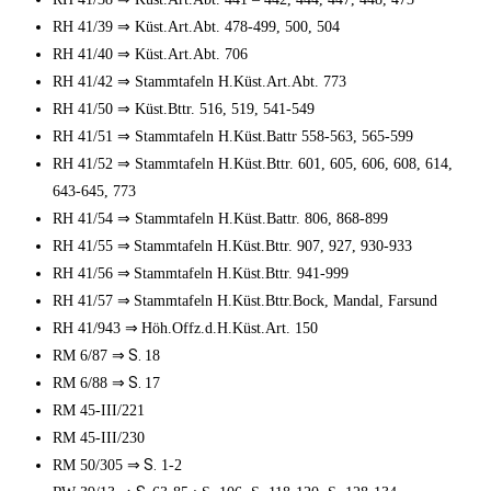
⇒
RH 41/39
Küst.Art.Abt. 478-499, 500, 504
⇒
RH 41/40
Küst.Art.Abt. 706
⇒
RH 41/42
Stammtafeln H.Küst.Art.Abt. 773
⇒
RH 41/50
Küst.Bttr. 516, 519, 541-549
⇒
RH 41/51
Stammtafeln H.Küst.Battr 558-563, 565-599
⇒
RH 41/52
Stammtafeln H.Küst.Bttr. 601, 605, 606, 608, 614,
643-645, 773
⇒
RH 41/54
Stammtafeln H.Küst.Battr. 806, 868-899
⇒
RH 41/55
Stammtafeln H.Küst.Bttr. 907, 927, 930-933
⇒
RH 41/56
Stammtafeln H.Küst.Bttr. 941-999
⇒
RH 41/57
Stammtafeln H.Küst.Bttr.Bock, Mandal, Farsund
⇒
RH 41/943
Höh.Offz.d.H.Küst.Art. 150
⇒ S.
RM 6/87
18
⇒ S.
RM 6/88
17
RM 45-III/221
RM 45-III/230
⇒ S.
RM 50/305
1-2