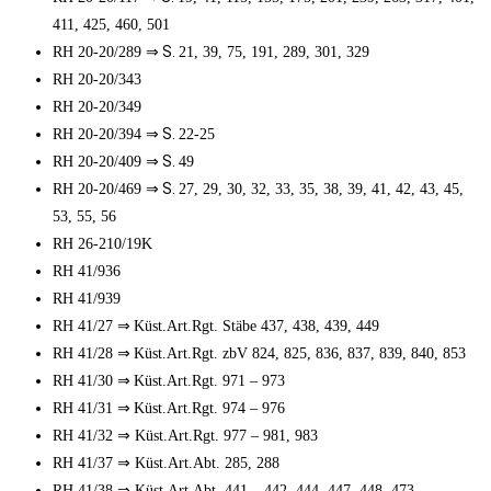
411, 425, 460, 501
⇒ S.
RH 20-20/289
21, 39, 75, 191, 289, 301, 329
RH 20-20/343
RH 20-20/349
⇒ S.
RH 20-20/394
22-25
⇒ S.
RH 20-20/409
49
⇒ S.
RH 20-20/469
27, 29, 30, 32, 33, 35, 38, 39, 41, 42, 43, 45,
53, 55, 56
RH 26-210/19K
RH 41/936
RH 41/939
⇒
RH 41/27
Küst.Art.Rgt. Stäbe 437, 438, 439, 449
⇒
RH 41/28
Küst.Art.Rgt. zbV 824, 825, 836, 837, 839, 840, 853
⇒
RH 41/30
Küst.Art.Rgt. 971 – 973
⇒
RH 41/31
Küst.Art.Rgt. 974 – 976
⇒
RH 41/32
Küst.Art.Rgt. 977 – 981, 983
⇒
RH 41/37
Küst.Art.Abt. 285, 288
⇒
RH 41/38
Küst.Art.Abt. 441 – 442, 444, 447, 448, 473