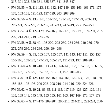
317, 321-323, 329-331, 335-337, 341, 345-347
⇒ S.
RW 39/55
111-113, 141-142, 147-149, 153-163, 169-171, 175-
178, 183-185, 191-193, 197-199, 203, 207-209
⇒ S.
RW 39/56
133, 143, 161-163, 191-193, 197-199, 203-213,
219-221, 225-229, 233-235, 241-243, 247-249, 253, 257-259
⇒ S.
RW 39/57
127-129, 157-165, 169-179, 185-195, 199-201, 207-
209, 213-215, 219, 223-225
⇒ S.
RW 39/58
38-40, 198-200, 228-230, 234-236, 240-266, 270-
272, 278-280, 284-286, 290, 294-296
⇒ S.
RW 39/59
79, 105-107, 135-137, 141-143, 147-151, 155-157,
163-165, 169-173, 177-179, 185-197, 191-193, 197, 201-203
⇒ S.
RW 39/60
105-107, 135-137, 141-143, 153, 155-157, 163-165,
169-173, 177-179, 185-187, 191-193, 197, 201-203
⇒ S.
RW 39/61
128-130, 158-160, 164-166, 170-174, 176, 178-180,
186-188, 192-196, 200-202, 208-210, 214-216, 220, 224-226
⇒ S.
RW 39/62
19-21, 83-85, 111-113, 117-119, 123-127, 129, 131-
133, 139-141, 145-149, 153-155, 161-163, 167-169, 173, 177-179
⇒ S.
RW 39/63
174-176, 202-204, 208-210, 214-218, 222-224, 230-