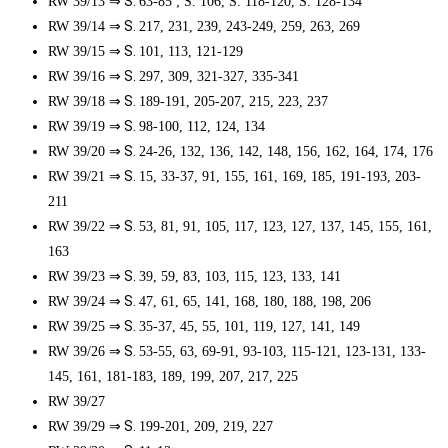
⇒ S.
RW 39/13
63-85 ; S. 106, S. 118-120, S. 128-134
⇒ S.
RW 39/14
217, 231, 239, 243-249, 259, 263, 269
⇒ S.
RW 39/15
101, 113, 121-129
⇒ S.
RW 39/16
297, 309, 321-327, 335-341
⇒ S.
RW 39/18
189-191, 205-207, 215, 223, 237
⇒ S.
RW 39/19
98-100, 112, 124, 134
⇒ S.
RW 39/20
24-26, 132, 136, 142, 148, 156, 162, 164, 174, 176
⇒ S.
RW 39/21
15, 33-37, 91, 155, 161, 169, 185, 191-193, 203-
211
⇒ S.
RW 39/22
53, 81, 91, 105, 117, 123, 127, 137, 145, 155, 161,
163
⇒ S.
RW 39/23
39, 59, 83, 103, 115, 123, 133, 141
⇒ S.
RW 39/24
47, 61, 65, 141, 168, 180, 188, 198, 206
⇒ S.
RW 39/25
35-37, 45, 55, 101, 119, 127, 141, 149
⇒ S.
RW 39/26
53-55, 63, 69-91, 93-103, 115-121, 123-131, 133-
145, 161, 181-183, 189, 199, 207, 217, 225
RW 39/27
⇒ S.
RW 39/29
199-201, 209, 219, 227