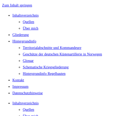
Zum Inhalt springen
Inhaltsverzeichnis
Quellen
Über mich
Gliederung
Hintergrundinfo
Territorialabschnitte und Kommandeure
Geschütze der deutschen Küstenartillerie in Norwegen
Glossar
Schematische Kriegsgliederung
Hintergrundinfo Regelbauten
Kontakt
Impressum
Datenschutzhinweise
Inhaltsverzeichnis
Quellen