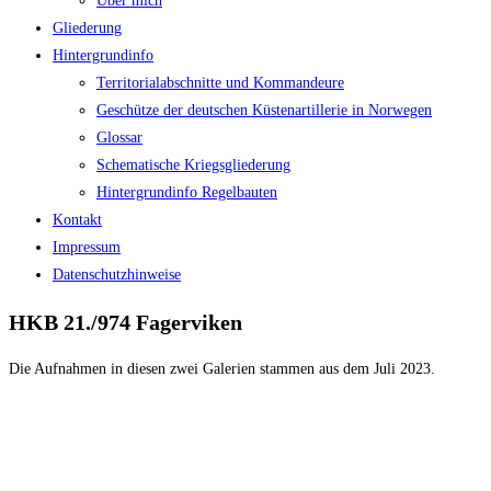
Über mich
Gliederung
Hintergrundinfo
Territorialabschnitte und Kommandeure
Geschütze der deutschen Küstenartillerie in Norwegen
Glossar
Schematische Kriegsgliederung
Hintergrundinfo Regelbauten
Kontakt
Impressum
Datenschutzhinweise
HKB 21./974 Fagerviken
Die Aufnahmen in diesen zwei Galerien stammen aus dem Juli 2023.