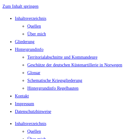
Zum Inhalt springen
Inhaltsverzeichnis
Quellen
Über mich
Gliederung
Hintergrundinfo
Territorialabschnitte und Kommandeure
Geschütze der deutschen Küstenartillerie in Norwegen
Glossar
Schematische Kriegsgliederung
Hintergrundinfo Regelbauten
Kontakt
Impressum
Datenschutzhinweise
Inhaltsverzeichnis
Quellen