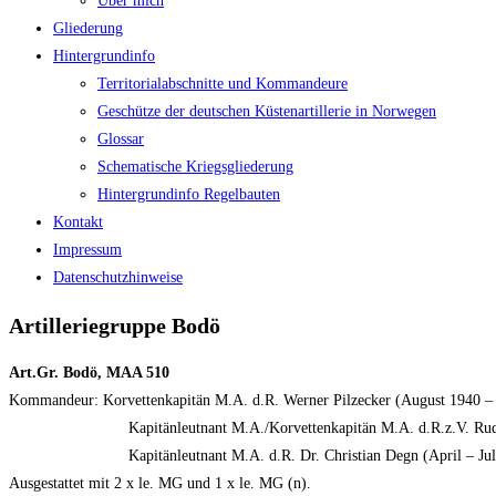
Über mich
Gliederung
Hintergrundinfo
Territorialabschnitte und Kommandeure
Geschütze der deutschen Küstenartillerie in Norwegen
Glossar
Schematische Kriegsgliederung
Hintergrundinfo Regelbauten
Kontakt
Impressum
Datenschutzhinweise
Artilleriegruppe Bodö
Art.Gr. Bodö, MAA 510
Kommandeur: Korvettenkapitän M.A. d.R. Werner Pilzecker (August 1940 – 
Kapitänleutnant M.A./Korvettenkapitän M.A. d.R.z.V. Rudolf M
Kapitänleutnant M.A. d.R. Dr. Christian Degn (April – Juli
Ausgestattet mit 2 x le. MG und 1 x le. MG (n).