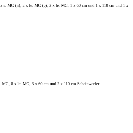
 x s. MG (n), 2 x le. MG (e), 2 x le. MG, 1 x 60 cm und 1 x 110 cm und 1 x
 s. MG, 8 x le. MG, 3 x 60 cm und 2 x 110 cm Scheinwerfer.