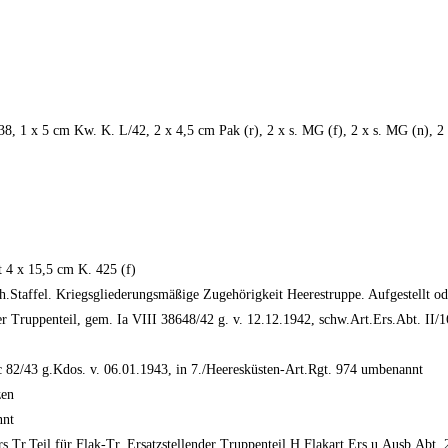
38, 1 x 5 cm Kw. K. L/42, 2 x 4,5 cm Pak (r), 2 x s. MG (f), 2 x s. MG (n), 2
t 4 x 15,5 cm K. 425 (f)
sch.Staffel. Kriegsgliederungsmäßige Zugehörigkeit Heerestruppe. Aufgestell
 Truppenteil, gem. Ia VIII 38648/42 g. v. 12.12.1942, schw.Art.Ers.Abt. II/
82/43 g.Kdos. v. 06.01.1943, in 7./Heeresküsten-Art.Rgt. 974 umbenannt
zen
nnt
s.Tr.Teil für Flak-Tr. Ersatzstellender Truppenteil H.Flakart.Ers.u.Ausb.Ab