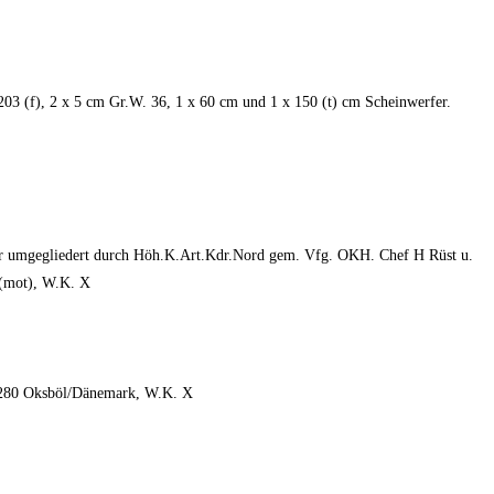
203 (f), 2 x 5 cm Gr.W. 36, 1 x 60 cm und 1 x 150 (t) cm Scheinwerfer.
oder umgegliedert durch Höh.K.Art.Kdr.Nord gem. Vfg. OKH. Chef H Rüst u.
 (mot), W.K. X
t. 280 Oksböl/Dänemark, W.K. X