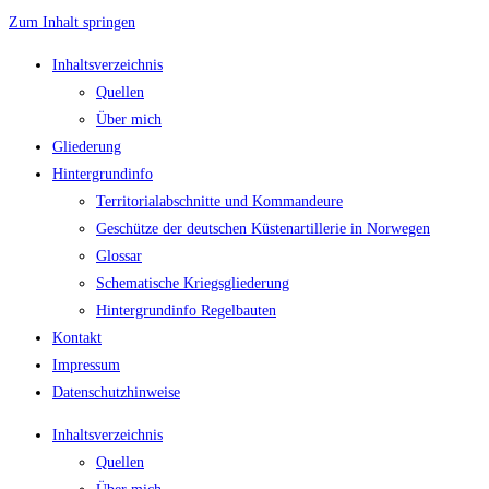
Zum Inhalt springen
Inhaltsverzeichnis
Quellen
Über mich
Gliederung
Hintergrundinfo
Territorialabschnitte und Kommandeure
Geschütze der deutschen Küstenartillerie in Norwegen
Glossar
Schematische Kriegsgliederung
Hintergrundinfo Regelbauten
Kontakt
Impressum
Datenschutzhinweise
Inhaltsverzeichnis
Quellen