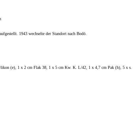
n
ufgestellt. 1943 wechselte der Standort nach Bodö.
rlikon (e), 1 x 2 cm Flak 38, 1 x 5 cm Kw. K. L/42, 1 x 4,7 cm Pak (h), 5 x s