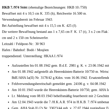
HKB 7./974 Stött
(ehemalige Bezeichnungen: HKB 10./750)
Bewaffnet mit 4 x 10,5 cm K. 335 (h), Reichweite 16.500 m.
Verwendungsbereit im Februar 1943.
Bei Aufstellung bewaffnet mit 4 x 15,5 cm K. 425 (f).
Die weitere Bewaffnung bestand aus 1 x 7,65 cm F. K. 17 (t), 3 x 2 cm Flak 
cm und 2 x 150 cm Scheinwerfer.
Leitzahl / Feldpost-Nr.: 30 963
Hafen / Bahnhof: Bodö / Mosjöen
truppendienstl. Unterstellung: HKAA I./974
Aufzustellen bis 01.08.1942 gem. B.d.E. 2981 g. K. v. 23.06.1942 mi
Am 01.08.1942 aufgestellt als Heeresküsten-Batterie 10/750 m. Wirt
BdE/AHA Ia(II) Nr. 3178/42 g.Kdos. vom 16.06.1942. Ersatzstellender
Feldverwendungsbereitschaft gemeldet gem. 24106 g. v. 04.08.1942
Am 10.01.1943 wurde die Heeresküsten-Batterie 10/750, gem. AHA Ic 
Lt. Meldung vom 08.03.1943 behelfsmäßig feuerbereit mit 2 Geschüt
Am 12.04.1943 wurde die 7./H.K.A.R. 974 in H.K.B. 7./974 umbena
Gem. AHA Stab II (2) Nr. 33023/44 geh. v. 27.07.1944 zuständiger Er