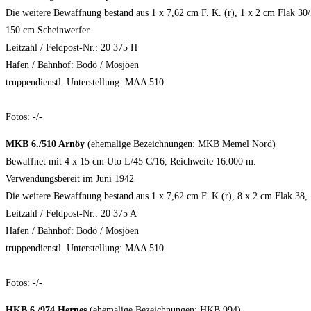
Die weitere Bewaffnung bestand aus 1 x 7,62 cm F. K. (r), 1 x 2 cm Flak 30/
150 cm Scheinwerfer.
Leitzahl / Feldpost-Nr.: 20 375 H
Hafen / Bahnhof: Bodö / Mosjöen
truppendienstl. Unterstellung: MAA 510
Fotos: -/-
MKB 6./510 Arnöy
(ehemalige Bezeichnungen: MKB Memel Nord)
Bewaffnet mit 4 x 15 cm Uto L/45 C/16, Reichweite 16.000 m.
Verwendungsbereit im Juni 1942
Die weitere Bewaffnung bestand aus 1 x 7,62 cm F. K (r), 8 x 2 cm Flak 38,
Leitzahl / Feldpost-Nr.: 20 375 A
Hafen / Bahnhof: Bodö / Mosjöen
truppendienstl. Unterstellung: MAA 510
Fotos: -/-
HKB 6./974 Hernes
(ehemalige Bezeichnungen: HKB 994)