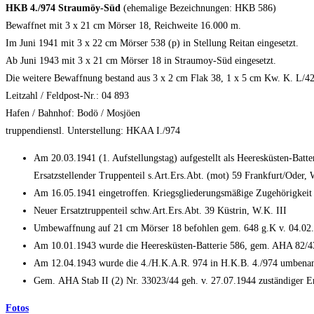
HKB 4./974 Straumöy-Süd
(ehemalige Bezeichnungen: HKB 586)
Bewaffnet mit 3 x 21 cm Mörser 18, Reichweite 16.000 m.
Im Juni 1941 mit 3 x 22 cm Mörser 538 (p) in Stellung Reitan eingesetzt.
Ab Juni 1943 mit 3 x 21 cm Mörser 18 in Straumoy-Süd eingesetzt.
Die weitere Bewaffnung bestand aus 3 x 2 cm Flak 38, 1 x 5 cm Kw. K. L/42
Leitzahl / Feldpost-Nr.: 04 893
Hafen / Bahnhof: Bodö / Mosjöen
truppendienstl. Unterstellung: HKAA I./974
Am 20.03.1941 (1. Aufstellungstag) aufgestellt als Heeresküsten-Batt
Ersatzstellender Truppenteil s.Art.Ers.Abt. (mot) 59 Frankfurt/Oder, 
Am 16.05.1941 eingetroffen. Kriegsgliederungsmäßige Zugehörigkeit 
Neuer Ersatztruppenteil schw.Art.Ers.Abt. 39 Küstrin, W.K. III
Umbewaffnung auf 21 cm Mörser 18 befohlen gem. 648 g.K v. 04.02.1
Am 10.01.1943 wurde die Heeresküsten-Batterie 586, gem. AHA 82/43
Am 12.04.1943 wurde die 4./H.K.A.R. 974 in H.K.B. 4./974 umbena
Gem. AHA Stab II (2) Nr. 33023/44 geh. v. 27.07.1944 zuständiger Er
Fotos