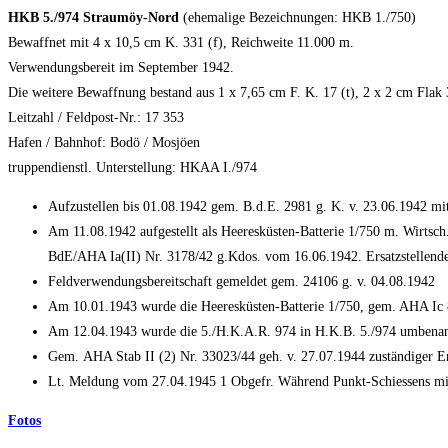
HKB 5./974 Straumöy-Nord
(ehemalige Bezeichnungen: HKB 1./750)
Bewaffnet mit 4 x 10,5 cm K. 331 (f), Reichweite 11.000 m.
Verwendungsbereit im September 1942.
Die weitere Bewaffnung bestand aus 1 x 7,65 cm F. K. 17 (t), 2 x 2 cm Flak
Leitzahl / Feldpost-Nr.: 17 353
Hafen / Bahnhof: Bodö / Mosjöen
truppendienstl. Unterstellung: HKAA I./974
Aufzustellen bis 01.08.1942 gem. B.d.E. 2981 g. K. v. 23.06.1942 mi
Am 11.08.1942 aufgestellt als Heeresküsten-Batterie 1/750 m. Wirtsc
BdE/AHA Ia(II) Nr. 3178/42 g.Kdos. vom 16.06.1942. Ersatzstellende
Feldverwendungsbereitschaft gemeldet gem. 24106 g. v. 04.08.1942
Am 10.01.1943 wurde die Heeresküsten-Batterie 1/750, gem. AHA Ic 8
Am 12.04.1943 wurde die 5./H.K.A.R. 974 in H.K.B. 5./974 umbena
Gem. AHA Stab II (2) Nr. 33023/44 geh. v. 27.07.1944 zuständiger Er
Lt. Meldung vom 27.04.1945 1 Obgefr. Während Punkt-Schiessens mit
Fotos