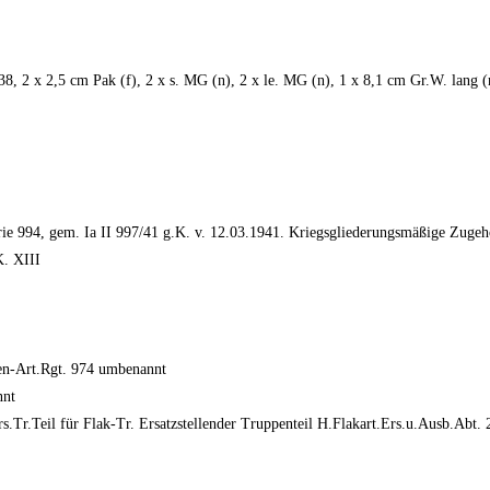
38, 2 x 2,5 cm Pak (f), 2 x s. MG (n), 2 x le. MG (n), 1 x 8,1 cm Gr.W. lang
erie 994, gem. Ia II 997/41 g.K. v. 12.03.1941. Kriegsgliederungsmäßige Zugeh
K. XIII
ten-Art.Rgt. 974 umbenannt
nnt
s.Tr.Teil für Flak-Tr. Ersatzstellender Truppenteil H.Flakart.Ers.u.Ausb.Ab