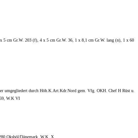
 x 5 cm Gr.W. 203 (f), 4 x 5 cm Gr.W. 36, 1 x 8,1 cm Gr.W. lang (n), 1 x 60
t oder umgegliedert durch Höh.K.Art.Kdr.Nord gem. Vfg. OKH. Chef H Rüst u.
169, W.K VI
t. 280 Oksböl/Dänemark, W.K. X