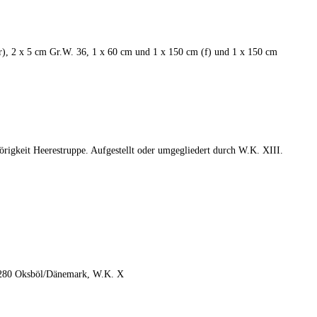
 (r), 2 x 5 cm Gr.W. 36, 1 x 60 cm und 1 x 150 cm (f) und 1 x 150 cm
örigkeit Heerestruppe. Aufgestellt oder umgegliedert durch W.K. XIII.
t. 280 Oksböl/Dänemark, W.K. X