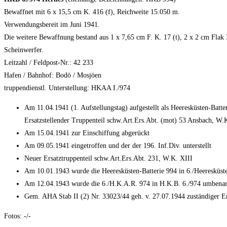
Bewaffnet mit 6 x 15,5 cm K. 416 (f), Reichweite 15.050 m.
Verwendungsbereit im Juni 1941.
Die weitere Bewaffnung bestand aus 1 x 7,65 cm F. K. 17 (t), 2 x 2 cm Flak 
Scheinwerfer.
Leitzahl / Feldpost-Nr.: 42 233
Hafen / Bahnhof: Bodö / Mosjöen
truppendienstl. Unterstellung: HKAA I./974
Am 11.04.1941 (1. Aufstellungstag) aufgestellt als Heeresküsten-Batt
Ersatzstellender Truppenteil schw.Art.Ers.Abt. (mot) 53 Ansbach, W.
Am 15.04.1941 zur Einschiffung abgerückt
Am 09.05.1941 eingetroffen und der der 196. Inf.Div. unterstellt
Neuer Ersatztruppenteil schw.Art.Ers.Abt. 231, W.K. XIII
Am 10.01.1943 wurde die Heeresküsten-Batterie 994 in 6./Heeresküs
Am 12.04.1943 wurde die 6./H.K.A.R. 974 in H.K.B. 6./974 umbena
Gem. AHA Stab II (2) Nr. 33023/44 geh. v. 27.07.1944 zuständiger Er
Fotos: -/-