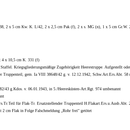
 38, 2 x 5 cm Kw. K. L/42, 2 x 2,5 cm Pak (f), 2 x s. MG (n), 1 x 5 cm Gr.W. 
t 4 x 10,5 cm K. 331 (f)
h.Staffel. Kriegsgliederungsmäßige Zugehörigkeit Heerestruppe. Aufgestellt 
r Truppenteil, gem. Ia VIII 38648/42 g. v. 12.12.1942, Schw.Art.Ers.Abt. 58
2/43 g.Kdos. v. 06.01.1943, in 5./Heeresküsten-Art.Rgt. 974 umbenannt
nnt
s.Tr.Teil für Flak-Tr. Ersatzstellender Truppenteil H.Flakart.Ers.u.Ausb.Ab
 2 cm Flak in Folge Falschmeldung „Rohr frei“ getötet