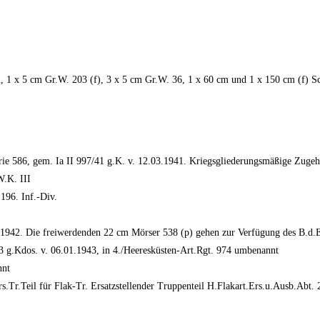
, 1 x 5 cm Gr.W. 203 (f), 3 x 5 cm Gr.W. 36, 1 x 60 cm und 1 x 150 cm (f) S
erie 586, gem. Ia II 997/41 g.K. v. 12.03.1941. Kriegsgliederungsmäßige Zugeh
W.K. III
196. Inf.-Div.
942. Die freiwerdenden 22 cm Mörser 538 (p) gehen zur Verfügung des B.d.E
 g.Kdos. v. 06.01.1943, in 4./Heeresküsten-Art.Rgt. 974 umbenannt
nnt
s.Tr.Teil für Flak-Tr. Ersatzstellender Truppenteil H.Flakart.Ers.u.Ausb.Ab