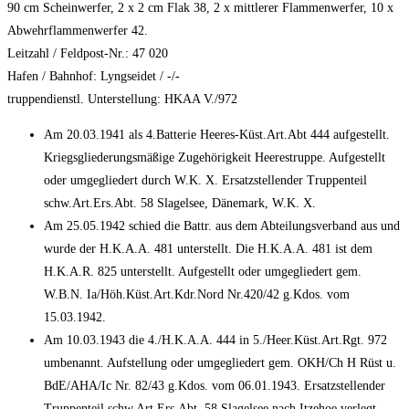
90 cm Scheinwerfer, 2 x 2 cm Flak 38, 2 x mittlerer Flammenwerfer, 10 x
Abwehrflammenwerfer 42.
Leitzahl / Feldpost-Nr.: 47 020
Hafen / Bahnhof: Lyngseidet / -/-
truppendienstl. Unterstellung: HKAA V./972
Am 20.03.1941 als 4.Batterie Heeres-Küst.Art.Abt 444 aufgestellt.
Kriegsgliederungsmäßige Zugehörigkeit Heerestruppe. Aufgestellt
oder umgegliedert durch W.K. X. Ersatzstellender Truppenteil
schw.Art.Ers.Abt. 58 Slagelsee, Dänemark, W.K. X.
Am 25.05.1942 schied die Battr. aus dem Abteilungsverband aus und
wurde der H.K.A.A. 481 unterstellt. Die H.K.A.A. 481 ist dem
H.K.A.R. 825 unterstellt. Aufgestellt oder umgegliedert gem.
W.B.N. Ia/Höh.Küst.Art.Kdr.Nord Nr.420/42 g.Kdos. vom
15.03.1942.
Am 10.03.1943 die 4./H.K.A.A. 444 in 5./Heer.Küst.Art.Rgt. 972
umbenannt. Aufstellung oder umgegliedert gem. OKH/Ch H Rüst u.
BdE/AHA/Ic Nr. 82/43 g.Kdos. vom 06.01.1943. Ersatzstellender
Truppenteil schw.Art.Ers.Abt. 58 Slagelsee nach Itzehoe verlegt