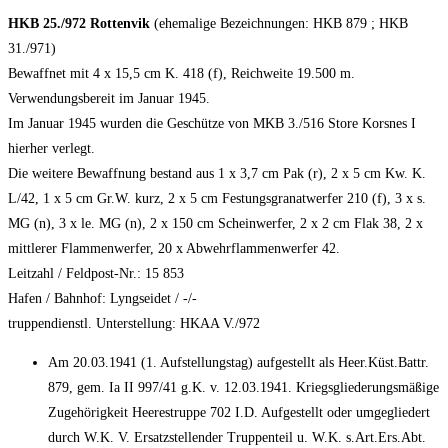
HKB 25./972 Rottenvik
(ehemalige Bezeichnungen: HKB 879 ; HKB
31./971)
Bewaffnet mit 4 x 15,5 cm K. 418 (f), Reichweite 19.500 m.
Verwendungsbereit im Januar 1945.
Im Januar 1945 wurden die Geschütze von MKB 3./516 Store Korsnes I
hierher verlegt.
Die weitere Bewaffnung bestand aus 1 x 3,7 cm Pak (r), 2 x 5 cm Kw. K.
L/42, 1 x 5 cm Gr.W. kurz, 2 x 5 cm Festungsgranatwerfer 210 (f), 3 x s.
MG (n), 3 x le. MG (n), 2 x 150 cm Scheinwerfer, 2 x 2 cm Flak 38, 2 x
mittlerer Flammenwerfer, 20 x Abwehrflammenwerfer 42.
Leitzahl / Feldpost-Nr.: 15 853
Hafen / Bahnhof: Lyngseidet / -/-
truppendienstl. Unterstellung: HKAA V./972
Am 20.03.1941 (1. Aufstellungstag) aufgestellt als Heer.Küst.Battr.
879, gem. Ia II 997/41 g.K. v. 12.03.1941. Kriegsgliederungsmäßige
Zugehörigkeit Heerestruppe 702 I.D. Aufgestellt oder umgegliedert
durch W.K. V. Ersatzstellender Truppenteil u. W.K. s.Art.Ers.Abt.