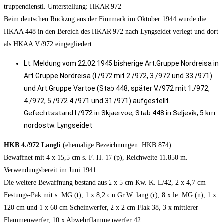
truppendienstl. Unterstellung: HKAR 972
Beim deutschen Rückzug aus der Finnmark im Oktober 1944 wurde die
HKAA 448 in den Bereich des HKAR 972 nach Lyngseidet verlegt und dort
als HKAA V./972 eingegliedert.
Lt. Meldung vom 22.02.1945 bisherige Art.Gruppe Nordreisa in
Art.Gruppe Nordreisa (I./972 mit 2./972, 3./972 und 33./971)
und Art.Gruppe Vartoe (Stab 448, später V./972 mit 1./972,
4./972, 5./972 4./971 und 31./971) aufgestellt.
Gefechtsstand I./972 in Skjaervoe, Stab 448 in Seljevik, 5 km
nordostw. Lyngseidet
HKB 4./972 Langli
(ehemalige Bezeichnungen: HKB 874)
Bewaffnet mit 4 x 15,5 cm s. F. H. 17 (p), Reichweite 11.850 m.
Verwendungsbereit im Juni 1941.
Die weitere Bewaffnung bestand aus 2 x 5 cm Kw. K. L/42, 2 x 4,7 cm
Festungs-Pak mit s. MG (t), 1 x 8,2 cm Gr.W. lang (r), 8 x le. MG (n), 1 x
120 cm und 1 x 60 cm Scheinwerfer, 2 x 2 cm Flak 38, 3 x mittlerer
Flammenwerfer, 10 x Abwehrflammenwerfer 42.