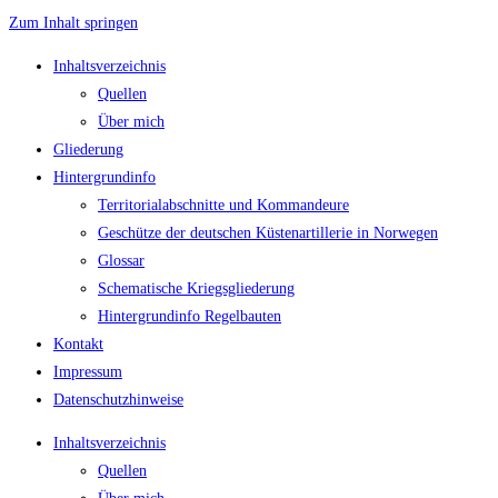
Zum Inhalt springen
Inhaltsverzeichnis
Quellen
Über mich
Gliederung
Hintergrundinfo
Territorialabschnitte und Kommandeure
Geschütze der deutschen Küstenartillerie in Norwegen
Glossar
Schematische Kriegsgliederung
Hintergrundinfo Regelbauten
Kontakt
Impressum
Datenschutzhinweise
Inhaltsverzeichnis
Quellen