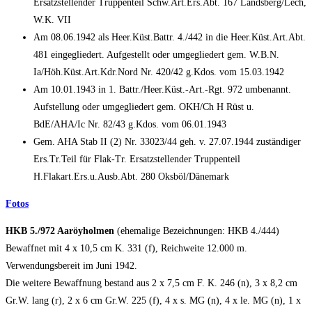
Ersatzstellender Truppenteil Schw.Art.Ers.Abt. 167 Landsberg/Lech,
W.K. VII
Am 08.06.1942 als Heer.Küst.Battr. 4./442 in die Heer.Küst.Art.Abt.
481 eingegliedert. Aufgestellt oder umgegliedert gem. W.B.N.
Ia/Höh.Küst.Art.Kdr.Nord Nr. 420/42 g.Kdos. vom 15.03.1942
Am 10.01.1943 in 1. Battr./Heer.Küst.-Art.-Rgt. 972 umbenannt.
Aufstellung oder umgegliedert gem. OKH/Ch H Rüst u.
BdE/AHA/Ic Nr. 82/43 g.Kdos. vom 06.01.1943
Gem. AHA Stab II (2) Nr. 33023/44 geh. v. 27.07.1944 zuständiger
Ers.Tr.Teil für Flak-Tr. Ersatzstellender Truppenteil
H.Flakart.Ers.u.Ausb.Abt. 280 Oksböl/Dänemark
Fotos
HKB 5./972 Aaröyholmen
(ehemalige Bezeichnungen: HKB 4./444)
Bewaffnet mit 4 x 10,5 cm K. 331 (f), Reichweite 12.000 m.
Verwendungsbereit im Juni 1942.
Die weitere Bewaffnung bestand aus 2 x 7,5 cm F. K. 246 (n), 3 x 8,2 cm
Gr.W. lang (r), 2 x 6 cm Gr.W. 225 (f), 4 x s. MG (n), 4 x le. MG (n), 1 x