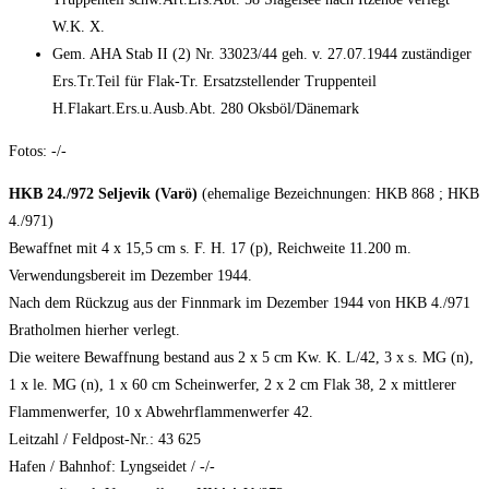
W.K. X.
Gem. AHA Stab II (2) Nr. 33023/44 geh. v. 27.07.1944 zuständiger
Ers.Tr.Teil für Flak-Tr. Ersatzstellender Truppenteil
H.Flakart.Ers.u.Ausb.Abt. 280 Oksböl/Dänemark
Fotos: -/-
HKB 24./972 Seljevik (Varö)
(ehemalige Bezeichnungen: HKB 868 ; HKB
4./971)
Bewaffnet mit 4 x 15,5 cm s. F. H. 17 (p), Reichweite 11.200 m.
Verwendungsbereit im Dezember 1944.
Nach dem Rückzug aus der Finnmark im Dezember 1944 von HKB 4./971
Bratholmen hierher verlegt.
Die weitere Bewaffnung bestand aus 2 x 5 cm Kw. K. L/42, 3 x s. MG (n),
1 x le. MG (n), 1 x 60 cm Scheinwerfer, 2 x 2 cm Flak 38, 2 x mittlerer
Flammenwerfer, 10 x Abwehrflammenwerfer 42.
Leitzahl / Feldpost-Nr.: 43 625
Hafen / Bahnhof: Lyngseidet / -/-