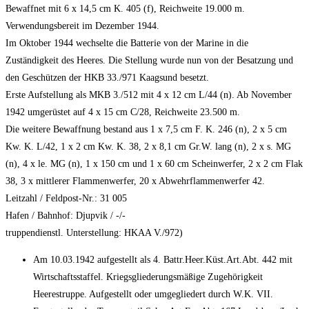
Bewaffnet mit 6 x 14,5 cm K. 405 (f), Reichweite 19.000 m.
Verwendungsbereit im Dezember 1944.
Im Oktober 1944 wechselte die Batterie von der Marine in die
Zuständigkeit des Heeres. Die Stellung wurde nun von der Besatzung und
den Geschützen der HKB 33./971 Kaagsund besetzt.
Erste Aufstellung als MKB 3./512 mit 4 x 12 cm L/44 (n). Ab November
1942 umgerüstet auf 4 x 15 cm C/28, Reichweite 23.500 m.
Die weitere Bewaffnung bestand aus 1 x 7,5 cm F. K. 246 (n), 2 x 5 cm
Kw. K. L/42, 1 x 2 cm Kw. K. 38, 2 x 8,1 cm Gr.W. lang (n), 2 x s. MG
(n), 4 x le. MG (n), 1 x 150 cm und 1 x 60 cm Scheinwerfer, 2 x 2 cm Flak
38, 3 x mittlerer Flammenwerfer, 20 x Abwehrflammenwerfer 42.
Leitzahl / Feldpost-Nr.: 31 005
Hafen / Bahnhof: Djupvik / -/-
truppendienstl. Unterstellung: HKAA V./972)
Am 10.03.1942 aufgestellt als 4. Battr.Heer.Küst.Art.Abt. 442 mit
Wirtschaftsstaffel. Kriegsgliederungsmäßige Zugehörigkeit
Heerestruppe. Aufgestellt oder umgegliedert durch W.K. VII.