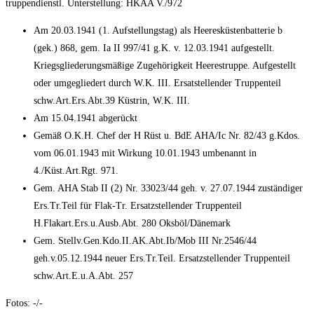
truppendienstl. Unterstellung: HKAA V./972
Am 20.03.1941 (1. Aufstellungstag) als Heeresküstenbatterie b
(gek.) 868, gem. Ia II 997/41 g.K. v. 12.03.1941 aufgestellt.
Kriegsgliederungsmäßige Zugehörigkeit Heerestruppe. Aufgestellt
oder umgegliedert durch W.K. III. Ersatstellender Truppenteil
schw.Art.Ers.Abt.39 Küstrin, W.K. III.
Am 15.04.1941 abgerückt
Gemäß O.K.H. Chef der H Rüst u. BdE AHA/Ic Nr. 82/43 g.Kdos.
vom 06.01.1943 mit Wirkung 10.01.1943 umbenannt in
4./Küst.Art.Rgt. 971.
Gem. AHA Stab II (2) Nr. 33023/44 geh. v. 27.07.1944 zuständiger
Ers.Tr.Teil für Flak-Tr. Ersatzstellender Truppenteil
H.Flakart.Ers.u.Ausb.Abt. 280 Oksböl/Dänemark
Gem. Stellv.Gen.Kdo.II.AK.Abt.Ib/Mob III Nr.2546/44
geh.v.05.12.1944 neuer Ers.Tr.Teil. Ersatzstellender Truppenteil
schw.Art.E.u.A.Abt. 257
Fotos: -/-