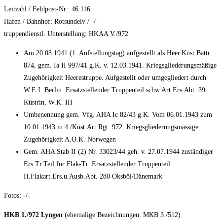
Leitzahl / Feldpost-Nr.: 46 116
Hafen / Bahnhof: Rotsundelv / -/-
truppendienstl. Unterstellung: HKAA V./972
Am 20.03.1941 (1. Aufstellungstag) aufgestellt als Heer.Küst.Battr.
874, gem. Ia II 997/41 g.K. v. 12.03.1941. Kriegsgliederungsmäßige
Zugehörigkeit Heerestruppe. Aufgestellt oder umgegliedert durch
W.E.I. Berlin. Ersatzstellender Truppenteil schw.Art.Ers.Abt. 39
Küstrin, W.K. III
Umbenennung gem. Vfg. AHA Ic 82/43 g.K. Vom 06.01.1943 zum
10.01.1943 in 4./Küst.Art.Rgt. 972. Kriegsgliederungsmässige
Zugehörigkeit A.O.K. Norwegen
Gem. AHA Stab II (2) Nr. 33023/44 geh. v. 27.07.1944 zuständiger
Ers.Tr.Teil für Flak-Tr. Ersatzstellender Truppenteil
H.Flakart.Ers.u.Ausb.Abt. 280 Oksböl/Dänemark
Fotos: -/-
HKB 1./972 Lyngen
(ehemalige Bezeichnungen: MKB 3./512)