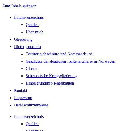
Zum Inhalt springen
Inhaltsverzeichnis
Quellen
Über mich
Gliederung
Hintergrundinfo
Territorialabschnitte und Kommandeure
Geschütze der deutschen Küstenartillerie in Norwegen
Glossar
Schematische Kriegsgliederung
Hintergrundinfo Regelbauten
Kontakt
Impressum
Datenschutzhinweise
Inhaltsverzeichnis
Quellen