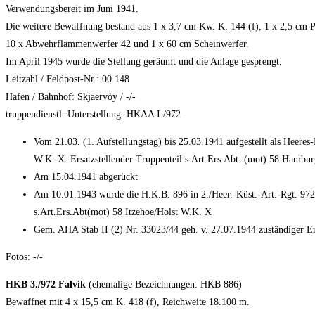
Verwendungsbereit im Juni 1941.
Die weitere Bewaffnung bestand aus 1 x 3,7 cm Kw. K. 144 (f), 1 x 2,5 cm Pa
10 x Abwehrflammenwerfer 42 und 1 x 60 cm Scheinwerfer.
Im April 1945 wurde die Stellung geräumt und die Anlage gesprengt.
Leitzahl / Feldpost-Nr.: 00 148
Hafen / Bahnhof: Skjaervöy / -/-
truppendienstl. Unterstellung: HKAA I./972
Vom 21.03. (1. Aufstellungstag) bis 25.03.1941 aufgestellt als Heere
W.K. X. Ersatzstellender Truppenteil s.Art.Ers.Abt. (mot) 58 Hamb
Am 15.04.1941 abgerückt
Am 10.01.1943 wurde die H.K.B. 896 in 2./Heer.-Küst.-Art.-Rgt. 972
s.Art.Ers.Abt(mot) 58 Itzehoe/Holst W.K. X
Gem. AHA Stab II (2) Nr. 33023/44 geh. v. 27.07.1944 zuständiger Er
Fotos: -/-
HKB 3./972 Falvik
(ehemalige Bezeichnungen: HKB 886)
Bewaffnet mit 4 x 15,5 cm K. 418 (f), Reichweite 18.100 m.