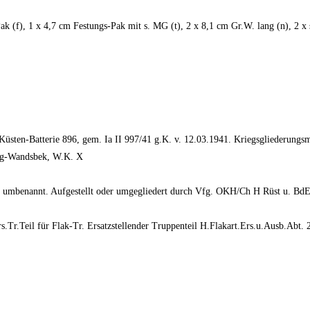
k (f), 1 x 4,7 cm Festungs-Pak mit s. MG (t), 2 x 8,1 cm Gr.W. lang (n), 2 x
s-Küsten-Batterie 896, gem. Ia II 997/41 g.K. v. 12.03.1941. Kriegsgliederung
urg-Wandsbek, W.K. X
 umbenannt. Aufgestellt oder umgegliedert durch Vfg. OKH/Ch H Rüst u. BdE/
s.Tr.Teil für Flak-Tr. Ersatzstellender Truppenteil H.Flakart.Ers.u.Ausb.Abt