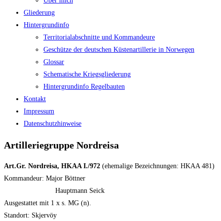
Über mich
Gliederung
Hintergrundinfo
Territorialabschnitte und Kommandeure
Geschütze der deutschen Küstenartillerie in Norwegen
Glossar
Schematische Kriegsgliederung
Hintergrundinfo Regelbauten
Kontakt
Impressum
Datenschutzhinweise
Artilleriegruppe Nordreisa
Art.Gr. Nordreisa, HKAA I./972
(ehemalige Bezeichnungen: HKAA 481)
Kommandeur: Major Böttner
Hauptmann Seick
Ausgestattet mit 1 x s. MG (n).
Standort: Skjervöy