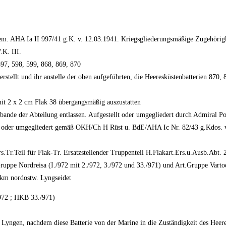
gem. AHA Ia II 997/41 g.K. v. 12.03.1941. Kriegsgliederungsmäßige Zugehörigk
.K. III.
597, 598, 599, 868, 869, 870
tellt und ihr anstelle der oben aufgeführten, die Heeresküstenbatterien 870, 8
mit 2 x 2 cm Flak 38 übergangsmäßig auszustatten
ande der Abteilung entlassen. Aufgestellt oder umgegliedert durch Admiral Po
t oder umgegliedert gemäß OKH/Ch H Rüst u. BdE/AHA Ic Nr. 82/43 g.Kdos. vo
s.Tr.Teil für Flak-Tr. Ersatzstellender Truppenteil H.Flakart.Ers.u.Ausb.Abt
ppe Nordreisa (I./972 mit 2./972, 3./972 und 33./971) und Art.Gruppe Vartoe 
5 km nordostw. Lyngseidet
972 ; HKB 33./971)
yngen, nachdem diese Batterie von der Marine in die Zuständigkeit des Heer