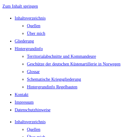
Zum Inhalt springen
Inhaltsverzeichnis
Quellen
Über mich
Gliederung
Hintergrundinfo
Territorialabschnitte und Kommandeure
Geschütze der deutschen Küstenartillerie in Norwegen
Glossar
Schematische Kriegsgliederung
Hintergrundinfo Regelbauten
Kontakt
Impressum
Datenschutzhinweise
Inhaltsverzeichnis
Quellen