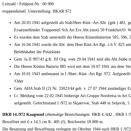
Leitzahl / Feldpost-Nr.: 00 900
truppendienstl. Unterstellung: HKAR 972
Am 20.03.1941 aufgestellt als Stab/Heer-Küst.-Art.Abt. (gek.) 481, 
Ersatzstellender Truppenteil Sch.Art.Ers.Abt.(mot) 59 Frankfurt/O. W
Es wurden dem Stab unterstellt die Heeres Küstenbatterien 595, 596, 
Am 16.04.1941 wurde die Abt. dem Heer.Küst.Art.Rgt. z.b.V. 825 unters
Befehlshaber der Polarküste
Gem. Ia II 997/41 g.K. III Org. vom 29.04.1941 sind alle Abt.Stäbe 
Die Heeres Küsten Batterie 885 wird mit dem 10.07.1941 aus dem Verb
Am 10.01.1943 umbenannt in I./Heer.-Küst.-Art.Rgt. 972. Aufgestell
/Oder
Gem. AHA Stab II (2) Nr. 33023/44 geh. v. 27.07.1944 zuständiger Er
Lt. Meldung vom 22.02.1945 bisherige Art.Gruppe Nordreisa in Art.Gru
aufgestellt. Gefechtsstand I./972 in Skjaervoe, Stab 448 in Seljevik, 
HKB 14./972 Kaagsund
(ehemalige Bezeichnungen: HKB 4./442 ; HKB 1./
Bewaffnet mit 6 x 14,5 cm K. 405 (f), Reichweite 18.000 m.
Die Besatzung und Bewaffnung verlegten im Oktober 1944 nach HKB 1./972 L