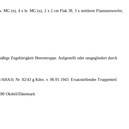
 s. MG (n), 4 x le. MG (n), 2 x 2 cm Flak 38, 3 x mittlerer Flammenwerfer,
smäßige Zugehörigkeit Heerestruppe. Aufgestellt oder umgegliedert durch
AHA/Ic Nr. 82/43 g.Kdos. v. 06.01.1943. Ersatzstellender Truppenteil
. 280 Oksböl/Dänemark