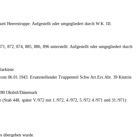
eit Heerestruppe. Aufgestellt oder umgegliedert durch W.K. III.
71, 872, 874, 885, 886, 896 unterstellt. Aufgestellt oder umgegliedert durch
larküste
m 06.01.1943. Ersatzstellender Truppenteil Schw.Art.Ers.Abt. 39 Küstrin
. 280 Oksböl/Dänemark
(Stab 448, später V./972 mit 1./972, 4./972, 5./972 4./971 und 31./971)
es übergeben wurde.