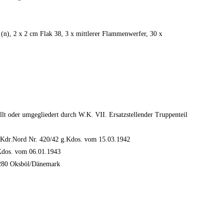
 (n), 2 x 2 cm Flak 38, 3 x mittlerer Flammenwerfer, 30 x
llt oder umgegliedert durch W.K. VII. Ersatzstellender Truppenteil
rt.Kdr.Nord Nr. 420/42 g.Kdos. vom 15.03.1942
.Kdos. vom 06.01.1943
. 280 Oksböl/Dänemark