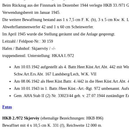
Beim Rückzug aus der Finnmark im Dezember 1944 verlegte HKB 33./971 G
Verwendungsbereit im Januar 1945.
Die weitere Bewaffnung bestand aus 1 x 7,5 cm F. K. (b), 3 x 5 cm Kw. K. L/
Abwehrflammenwerfer 42 und 1 x 60 cm Scheinwerfer.
Im April 1945 wurde die Stellung geräumt und die Anlage gesprengt.
Leitzahl / Feldpost-Nr.: 30 159
Hafen / Bahnhof: Skjaervöy / -/-
truppendienstl. Unterstellung: HKAA I./972
Am 10.03.1942 aufgestellt als 4. Battr.Heer.Küst.Art.Abt. 442 mit Wir
Schw.Art.Ers.Abt. 167 Landsberg/Lech, W.K. VII
Am 08.06.1942 als Heer.Küst.Battr. 4./442 in die Heer.Küst.Art.Abt.
Am 10.01.1943 in 1. Battr./Heer.Küst.-Art.-Rgt. 972 umbenannt. Au
Gem. AHA Stab II (2) Nr. 33023/44 geh. v. 27.07.1944 zuständiger Er
Fotos
HKB 2./972 Skjervöy
(ehemalige Bezeichnungen: HKB 896)
Bewaffnet mit 4 x 10,5 cm K. 331 (f), Reichweite 12.000 m.