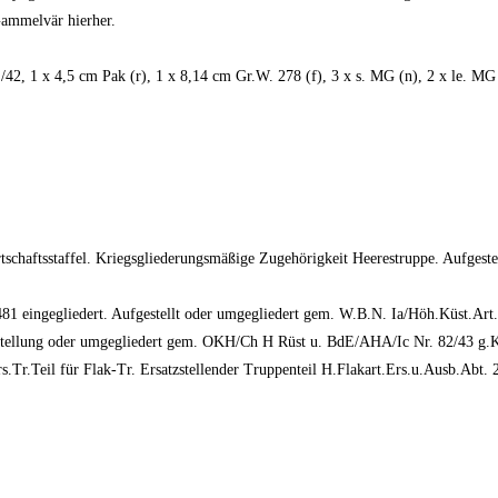
ammelvär hierher.
42, 1 x 4,5 cm Pak (r), 1 x 8,14 cm Gr.W. 278 (f), 3 x s. MG (n), 2 x le. MG
tschaftsstaffel. Kriegsgliederungsmäßige Zugehörigkeit Heerestruppe. Aufgeste
 481 eingegliedert. Aufgestellt oder umgegliedert gem. W.B.N. Ia/Höh.Küst.A
fstellung oder umgegliedert gem. OKH/Ch H Rüst u. BdE/AHA/Ic Nr. 82/43 g
s.Tr.Teil für Flak-Tr. Ersatzstellender Truppenteil H.Flakart.Ers.u.Ausb.Abt