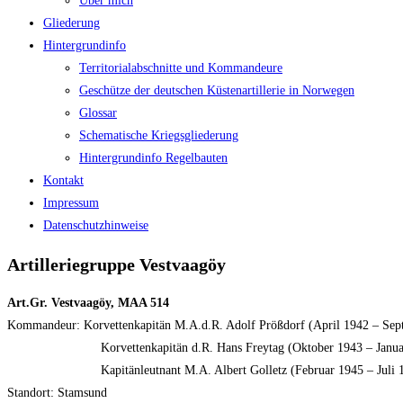
Über mich
Gliederung
Hintergrundinfo
Territorialabschnitte und Kommandeure
Geschütze der deutschen Küstenartillerie in Norwegen
Glossar
Schematische Kriegsgliederung
Hintergrundinfo Regelbauten
Kontakt
Impressum
Datenschutzhinweise
Artilleriegruppe Vestvaagöy
Art.Gr. Vestvaagöy, MAA 514
Kommandeur: Korvettenkapitän M.A.d.R. Adolf Prößdorf (April 1942 – Sep
Korvettenkapitän d.R. Hans Freytag (Oktober 1943 – Januar
Kapitänleutnant M.A. Albert Golletz (Februar 1945 – Juli 1
Standort: Stamsund