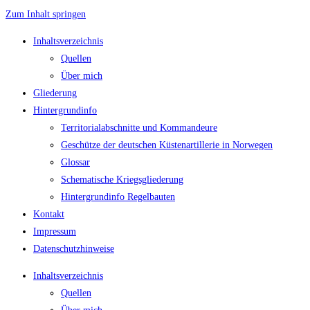
Zum Inhalt springen
Inhaltsverzeichnis
Quellen
Über mich
Gliederung
Hintergrundinfo
Territorialabschnitte und Kommandeure
Geschütze der deutschen Küstenartillerie in Norwegen
Glossar
Schematische Kriegsgliederung
Hintergrundinfo Regelbauten
Kontakt
Impressum
Datenschutzhinweise
Inhaltsverzeichnis
Quellen