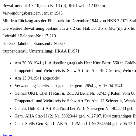
Bewaffnet mit 4 x 10,5 cm K. 13 (p), Reichweite 12.000 m.
Verwendungsbereit im Januar 1945.
Mit dem Rückzug aus der Finnmark im Dezember 1944 von HKB 3./971 Stallo
Die weitere Bewaffnung bestand aus 2 x 2 cm Flak 38, 3 x s. MG (n), 2 x l
Leitzahl / Feldpost-Nr.: 17 210
Hafen / Bahnhof: Stamsund / Narvik
truppendienstl. Unterstellung: HKAA II./971
Am 20.03.1941 (1. Aufstellungstag) als Heer.Küst.Battr. 560 in Goldbe
Truppenteil und Wehrkreis ist Schw.Art.Ers.Abt. 48 Güstrow, Wehrkre
Am 15.04.1941 abgerückt
Verwendungsbereitschaft gemeldet gem. 2654 g. v. 16.04.1941
Gemäß OKH. Chef H Rüst u. BdE AHA/Ic Nr. 82/43 g.Kdos. Vom 06.01
Truppenteil und Wehrkreis ist Schw.Art.Ers.Abt. 12 Schwerin, Wehrkr
Gemäß Höh.Küst.Art.Kdr.Nord bei W.B. Norwegen Nr. 4053/43 geh. v.
Gem. AHA Stab II (2) Nr. 33023/44 geh. v. 27.07.1944 zuständiger Er
Gem. Stellv.Gen.Kdo.II.AK.Abt.Ib/Mob III Nr.2546/44 geh.v.05.12.194
Fotos