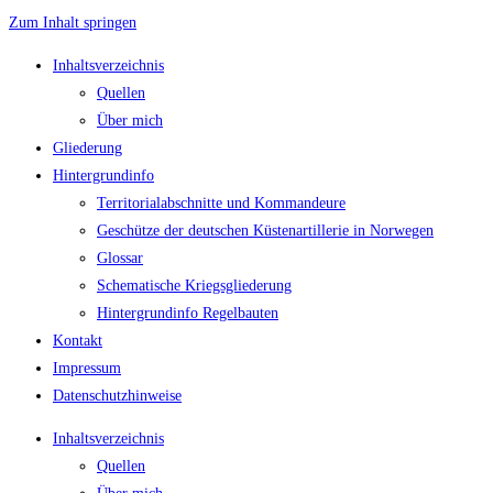
Zum Inhalt springen
Inhaltsverzeichnis
Quellen
Über mich
Gliederung
Hintergrundinfo
Territorialabschnitte und Kommandeure
Geschütze der deutschen Küstenartillerie in Norwegen
Glossar
Schematische Kriegsgliederung
Hintergrundinfo Regelbauten
Kontakt
Impressum
Datenschutzhinweise
Inhaltsverzeichnis
Quellen