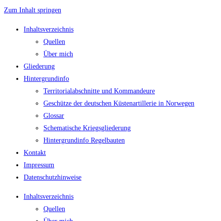
Zum Inhalt springen
Inhaltsverzeichnis
Quellen
Über mich
Gliederung
Hintergrundinfo
Territorialabschnitte und Kommandeure
Geschütze der deutschen Küstenartillerie in Norwegen
Glossar
Schematische Kriegsgliederung
Hintergrundinfo Regelbauten
Kontakt
Impressum
Datenschutzhinweise
Inhaltsverzeichnis
Quellen