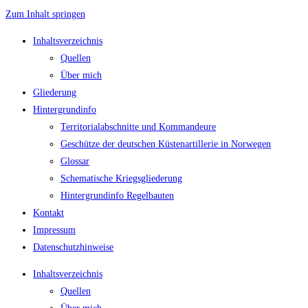
Zum Inhalt springen
Inhaltsverzeichnis
Quellen
Über mich
Gliederung
Hintergrundinfo
Territorialabschnitte und Kommandeure
Geschütze der deutschen Küstenartillerie in Norwegen
Glossar
Schematische Kriegsgliederung
Hintergrundinfo Regelbauten
Kontakt
Impressum
Datenschutzhinweise
Inhaltsverzeichnis
Quellen