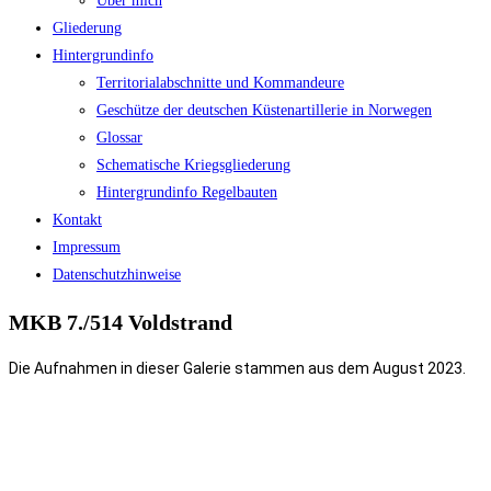
Über mich
Gliederung
Hintergrundinfo
Territorialabschnitte und Kommandeure
Geschütze der deutschen Küstenartillerie in Norwegen
Glossar
Schematische Kriegsgliederung
Hintergrundinfo Regelbauten
Kontakt
Impressum
Datenschutzhinweise
MKB 7./514 Voldstrand
Die Aufnahmen in dieser Galerie stammen aus dem
August
2023.