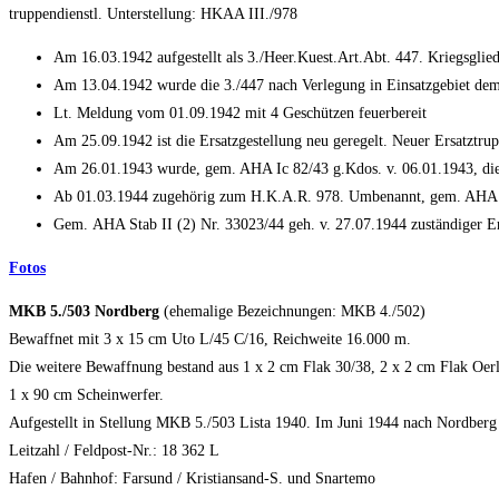
truppendienstl. Unterstellung: HKAA III./978
Am 16.03.1942 aufgestellt als 3./Heer.Kuest.Art.Abt. 447. Kriegsglie
Am 13.04.1942 wurde die 3./447 nach Verlegung in Einsatzgebiet dem 
Lt. Meldung vom 01.09.1942 mit 4 Geschützen feuerbereit
Am 25.09.1942 ist die Ersatzgestellung neu geregelt. Neuer Ersatztru
Am 26.01.1943 wurde, gem. AHA Ic 82/43 g.Kdos. v. 06.01.1943, die 
Ab 01.03.1944 zugehörig zum H.K.A.R. 978. Umbenannt, gem. AHA Ic 
Gem. AHA Stab II (2) Nr. 33023/44 geh. v. 27.07.1944 zuständiger Er
Fotos
MKB 5./503 Nordberg
(ehemalige Bezeichnungen: MKB 4./502)
Bewaffnet mit 3 x 15 cm Uto L/45 C/16, Reichweite 16.000 m.
Die weitere Bewaffnung bestand aus 1 x 2 cm Flak 30/38, 2 x 2 cm Flak Oer
1 x 90 cm Scheinwerfer.
Aufgestellt in Stellung MKB 5./503 Lista 1940. Im Juni 1944 nach Nordberg 
Leitzahl / Feldpost-Nr.: 18 362 L
Hafen / Bahnhof: Farsund / Kristiansand-S. und Snartemo