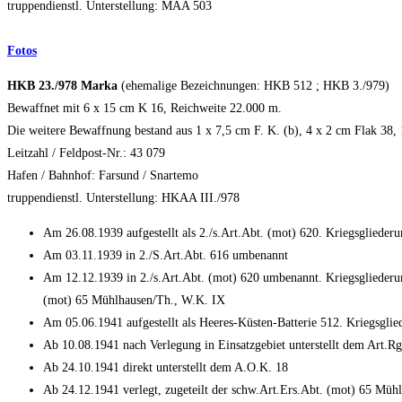
truppendienstl. Unterstellung: MAA 503
Fotos
HKB 23./978 Marka
(ehemalige Bezeichnungen: HKB 512 ; HKB 3./979)
Bewaffnet mit 6 x 15 cm K 16, Reichweite 22.000 m.
Die weitere Bewaffnung bestand aus 1 x 7,5 cm F. K. (b), 4 x 2 cm Flak 38
Leitzahl / Feldpost-Nr.: 43 079
Hafen / Bahnhof: Farsund / Snartemo
truppendienstl. Unterstellung: HKAA III./978
Am 26.08.1939 aufgestellt als 2./s.Art.Abt. (mot) 620. Kriegsglieder
Am 03.11.1939 in 2./S.Art.Abt. 616 umbenannt
Am 12.12.1939 in 2./s.Art.Abt. (mot) 620 umbenannt. Kriegsgliederun
(mot) 65 Mühlhausen/Th., W.K. IX
Am 05.06.1941 aufgestellt als Heeres-Küsten-Batterie 512. Kriegsgli
Ab 10.08.1941 nach Verlegung in Einsatzgebiet unterstellt dem Art.R
Ab 24.10.1941 direkt unterstellt dem A.O.K. 18
Ab 24.12.1941 verlegt, zugeteilt der schw.Art.Ers.Abt. (mot) 65 Müh