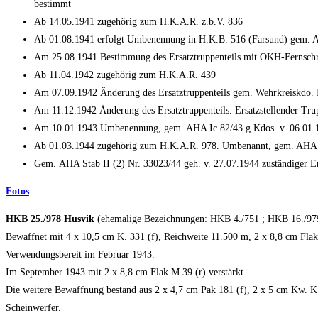
bestimmt
Ab 14.05.1941 zugehörig zum H.K.A.R. z.b.V. 836
Ab 01.08.1941 erfolgt Umbenennung in H.K.B. 516 (Farsund) gem. 
Am 25.08.1941 Bestimmung des Ersatztruppenteils mit OKH-Fernschrei
Ab 11.04.1942 zugehörig zum H.K.A.R. 439
Am 07.09.1942 Änderung des Ersatztruppenteils gem. Wehrkreiskdo. IX
Am 11.12.1942 Änderung des Ersatztruppenteils. Ersatzstellender Trup
Am 10.01.1943 Umbenennung, gem. AHA Ic 82/43 g.Kdos. v. 06.01.1
Ab 01.03.1944 zugehörig zum H.K.A.R. 978. Umbenannt, gem. AHA Ic 
Gem. AHA Stab II (2) Nr. 33023/44 geh. v. 27.07.1944 zuständiger Er
Fotos
HKB 25./978 Husvik
(ehemalige Bezeichnungen: HKB 4./751 ; HKB 16./97
Bewaffnet mit 4 x 10,5 cm K. 331 (f), Reichweite 11.500 m, 2 x 8,8 cm Fla
Verwendungsbereit im Februar 1943.
Im September 1943 mit 2 x 8,8 cm Flak M.39 (r) verstärkt.
Die weitere Bewaffnung bestand aus 2 x 4,7 cm Pak 181 (f), 2 x 5 cm Kw. K
Scheinwerfer.