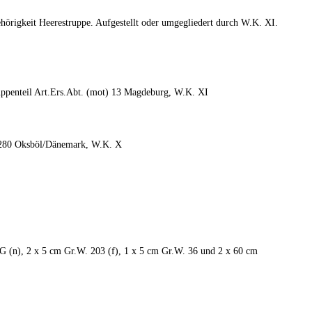
ehörigkeit Heerestruppe. Aufgestellt oder umgegliedert durch W.K. XI.
uppenteil Art.Ers.Abt. (mot) 13 Magdeburg, W.K. XI
t. 280 Oksböl/Dänemark, W.K. X
G (n), 2 x 5 cm Gr.W. 203 (f), 1 x 5 cm Gr.W. 36 und 2 x 60 cm