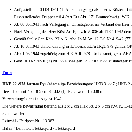
Aufgestellt am 03.04.1941 (1. Aufstellungstag) als Heeres-Küsten-Bat
Ersatzstellender Truppenteil 4./Art.Ers.Abt. 171 Braunschweig, W.K.
Ab 08.05.1941 nach Verlegung in Einsatzgebiet im Verband des Heer.K
Nach Verlegung des Heer.Küst.Art.Rgt. z.b.V. 836 ab 11.04.1942 dem H
Gemäß Stellv.Gen.Kdo. XI A.K. Abt. Ib M Az. 12 C/6 Nr.419/42 (77) 
Ab 10.01.1943 Umbenennung in 1./Heer.Küst.Art.Rgt. 979 gemäß O
Ab 01.03.1944 zugehörig zum H.K.A.R. 978. Umbenannt, gem. AHA Ic 
Gem. AHA Stab II (2) Nr. 33023/44 geh. v. 27.07.1944 zuständiger Er
Fotos
HKB 22./978 Varnes Fyr
(ehemalige Bezeichnungen: HKB 3./447 ; HKB 2.
Bewaffnet mit 4 x 10,5 cm K. 332 (f), Reichweite 16.000 m.
Verwendungsbereit im August 1942.
Die weitere Bewaffnung bestand aus 2 x 2 cm Flak 38, 2 x 5 cm Kw. K. L/42
Scheinwerfer.
Leitzahl / Feldpost-Nr.: 13 383
Hafen / Bahnhof: Flekkefjord / Flekkefjord