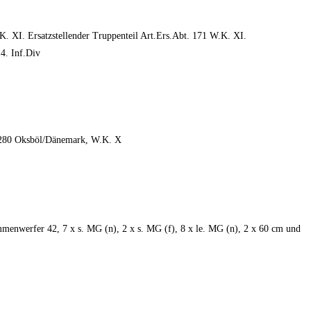
K. XI. Ersatzstellender Truppenteil Art.Ers.Abt. 171 W.K. XI.
4. Inf.Div
t. 280 Oksböl/Dänemark, W.K. X
menwerfer 42, 7 x s. MG (n), 2 x s. MG (f), 8 x le. MG (n), 2 x 60 cm und