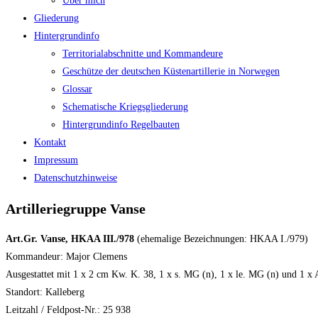
Über mich
Gliederung
Hintergrundinfo
Territorialabschnitte und Kommandeure
Geschütze der deutschen Küstenartillerie in Norwegen
Glossar
Schematische Kriegsgliederung
Hintergrundinfo Regelbauten
Kontakt
Impressum
Datenschutzhinweise
Artilleriegruppe Vanse
Art.Gr. Vanse, HKAA III./978
(ehemalige Bezeichnungen: HKAA I./979)
Kommandeur: Major Clemens
Ausgestattet mit 1 x 2 cm Kw. K. 38, 1 x s. MG (n), 1 x le. MG (n) und 1 
Standort: Kalleberg
Leitzahl / Feldpost-Nr.: 25 938