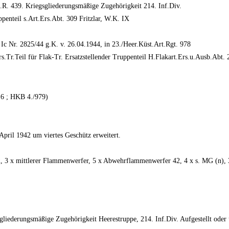
.R. 439. Kriegsgliederungsmäßige Zugehörigkeit 214. Inf.Div.
penteil s.Art.Ers.Abt. 309 Fritzlar, W.K. IX
Nr. 2825/44 g.K. v. 26.04.1944, in 23./Heer.Küst.Art.Rgt. 978
s.Tr.Teil für Flak-Tr. Ersatzstellender Truppenteil H.Flakart.Ers.u.Ausb.Ab
6 ; HKB 4./979)
ril 1942 um viertes Geschütz erweitert.
, 3 x mittlerer Flammenwerfer, 5 x Abwehrflammenwerfer 42, 4 x s. MG (n), 3
gliederungsmäßige Zugehörigkeit Heerestruppe, 214. Inf.Div. Aufgestellt oder u