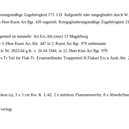
derungsmäßige Zugehörigkeit 171. I.D. Aufgestellt oder umgegliedert durch W.
Heer.Kuest.Art.Rgt. 439 zugeteilt. Kriegsgliederungsmäßige Zugehörigkeit 21
ppenteil ist nunmehr: Art.Ers.Abt.(mot) 13 Magdeburg
3./Heer.Kuest.Art.Abt. 447 in 2./Kuest.Art.Rgt. 979 umbenannt
Nr. 2825/44 g.K. v. 26.04.1944, in 22./Heer.Küst.Art.Rgt. 978
s.Tr.Teil für Flak-Tr. Ersatzstellender Truppenteil H.Flakart.Ers.u.Ausb.Ab
likon (s), 3 x 5 cm Kw. K. L/42, 2 x mittlerer Flammenwerfer, 8 x Abwehrflam
verlegt.