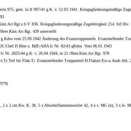
terie 975, gem. Ia II 997/41 g.K. v. 12.03.1941. Kriegsgliederungsmäßige Zug
 XI
üst.Art.Rgt.z.b.V. 836. Kriegsgliederungsmäßige Zugehörigkeit 214. Inf.Div.
eer.Küst.Art.Rgt. 439 unterstellt
g.Kdos vom 25.09.1942 Änderung des Ersatztruppenteils. Ersatzstellender Tr
KH./Chef H Rüst u. BdE/AHA Ic Nr. 82/43 gKdos. Vom 06.01.1943
Nr. 2825/44 g.K. v. 26.04.1944, in 21./Heer.Küst.Art.Rgt. 978
s.Tr.Teil für Flak-Tr. Ersatzstellender Truppenteil H.Flakart.Ers.u.Ausb.Ab
/979)
, 2 x 2 cm Kw. K. 38, 5 x Abwehrflammenwerfer 42, 4 x s. MG (n), 3 x le. M