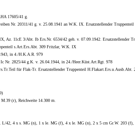
AHA 17605/41 g.
ben Nr. 20311/41 g. v. 25.08.1941 an W.K. IX. Ersatzstellender Truppenteil
, Az. 11cE 3/Abt. Ib Ers.Nr. 6534/42 geh. v. 07.09.1942. Ersatzstellender Tr
penteil s.Art.Ers.Abt. 309 Fritzlar, W.K. IX
943, in 4./H.K.A.R. 979
Nr. 2825/44 g.K. v. 26.04.1944, in 24./Heer.Küst.Art.Rgt. 978
s.Tr.Teil für Flak-Tr. Ersatzstellender Truppenteil H.Flakart.Ers.u.Ausb.Ab
9)
k M.39 (r), Reichweite 14.300 m.
. L/42, 4 x s. MG (n), 1 x le. MG (f), 4 x le. MG (n), 2 x 5 cm Gr.W. 203 (