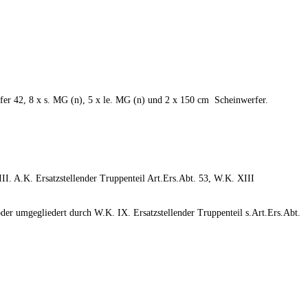
er 42, 8 x s. MG (n), 5 x le. MG (n) und 2 x 150 cm Scheinwerfer.
II. A.K. Ersatzstellender Truppenteil Art.Ers.Abt. 53, W.K. XIII
er umgegliedert durch W.K. IX. Ersatzstellender Truppenteil s.Art.Ers.Abt.