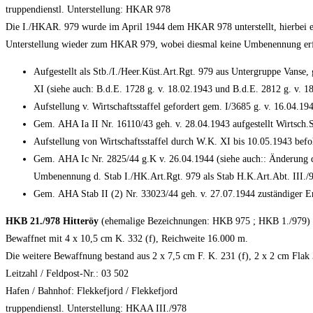
truppendienstl. Unterstellung: HKAR 978
Die I./HKAR. 979 wurde im April 1944 dem HKAR 978 unterstellt, hierbei erf
Unterstellung wieder zum HKAR 979, wobei diesmal keine Umbenennung erf
Aufgestellt als Stb./I./Heer.Küst.Art.Rgt. 979 aus Untergruppe Vans
XI (siehe auch: B.d.E. 1728 g. v. 18.02.1943 und B.d.E. 2812 g. v. 1
Aufstellung v. Wirtschaftsstaffel gefordert gem. I/3685 g. v. 16.04.19
Gem. AHA Ia II Nr. 16110/43 geh. v. 28.04.1943 aufgestellt Wirtsch.St
Aufstellung von Wirtschaftsstaffel durch W.K. XI bis 10.05.1943 be
Gem. AHA Ic Nr. 2825/44 g.K v. 26.04.1944 (siehe auch:: Änderung d
Umbenennung d. Stab I./HK.Art.Rgt. 979 als Stab H.K.Art.Abt. III./
Gem. AHA Stab II (2) Nr. 33023/44 geh. v. 27.07.1944 zuständiger Er
HKB 21./978 Hitteröy
(ehemalige Bezeichnungen: HKB 975 ; HKB 1./979)
Bewaffnet mit 4 x 10,5 cm K. 332 (f), Reichweite 16.000 m.
Die weitere Bewaffnung bestand aus 2 x 7,5 cm F. K. 231 (f), 2 x 2 cm Flak
Leitzahl / Feldpost-Nr.: 03 502
Hafen / Bahnhof: Flekkefjord / Flekkefjord
truppendienstl. Unterstellung: HKAA III./978