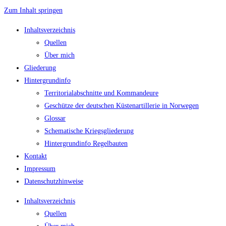
Zum Inhalt springen
Inhaltsverzeichnis
Quellen
Über mich
Gliederung
Hintergrundinfo
Territorialabschnitte und Kommandeure
Geschütze der deutschen Küstenartillerie in Norwegen
Glossar
Schematische Kriegsgliederung
Hintergrundinfo Regelbauten
Kontakt
Impressum
Datenschutzhinweise
Inhaltsverzeichnis
Quellen