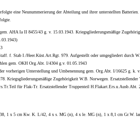
olgte eine Neunummerierung der Abteilung und ihrer unterstellten Batterien. 
olgte.
e, gem. AHA Ia II 8455/43 g. v. 15.03.1943. Kriegsgliederungsmäßige Zugehörig
8.03.1943)
43
aff. f. Stab I./Heer.Küst.Art.Rgt. 979. Aufgestellt oder umgegliedert durch W
fohlen gem. OKH Org.Abt. I/4304 g.v. 01.05.1943
er vorherigen Unterstellung und Umbenennung gem. Org.Abt. I/16625 g. k. v.
978. Kriegsgliederungsmäßige Zugehörigkeit W.B. Norwegen. Ersatzstellender
s.Tr.Teil für Flak-Tr. Ersatzstellender Truppenteil H.Flakart.Ers.u.Ausb.Ab
 38, 1 x 5 cm Kw. K. L/42, 4 x s. MG (n), 4 x le. MG (n), 1 x 8,1 cm Gr.W. l