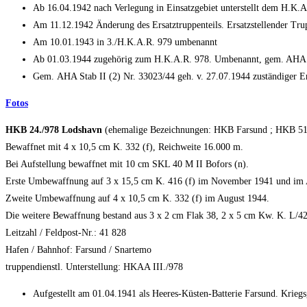
Ab 16.04.1942 nach Verlegung in Einsatzgebiet unterstellt dem H.K.A
Am 11.12.1942 Änderung des Ersatztruppenteils. Ersatzstellender Trup
Am 10.01.1943 in 3./H.K.A.R. 979 umbenannt
Ab 01.03.1944 zugehörig zum H.K.A.R. 978. Umbenannt, gem. AHA Ic 
Gem. AHA Stab II (2) Nr. 33023/44 geh. v. 27.07.1944 zuständiger Er
Fotos
HKB 24./978 Lodshavn
(ehemalige Bezeichnungen: HKB Farsund ; HKB 51
Bewaffnet mit 4 x 10,5 cm K. 332 (f), Reichweite 16.000 m.
Bei Aufstellung bewaffnet mit 10 cm SKL 40 M II Bofors (n).
Erste Umbewaffnung auf 3 x 15,5 cm K. 416 (f) im November 1941 und im Ap
Zweite Umbewaffnung auf 4 x 10,5 cm K. 332 (f) im August 1944.
Die weitere Bewaffnung bestand aus 3 x 2 cm Flak 38, 2 x 5 cm Kw. K. L/42
Leitzahl / Feldpost-Nr.: 41 828
Hafen / Bahnhof: Farsund / Snartemo
truppendienstl. Unterstellung: HKAA III./978
Aufgestellt am 01.04.1941 als Heeres-Küsten-Batterie Farsund. Kriegs