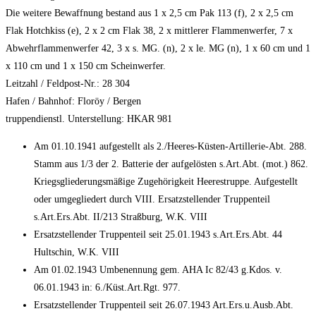
Die weitere Bewaffnung bestand aus 1 x 2,5 cm Pak 113 (f), 2 x 2,5 cm
Flak Hotchkiss (e), 2 x 2 cm Flak 38, 2 x mittlerer Flammenwerfer, 7 x
Abwehrflammenwerfer 42, 3 x s. MG. (n), 2 x le. MG (n), 1 x 60 cm und 1
x 110 cm und 1 x 150 cm Scheinwerfer.
Leitzahl / Feldpost-Nr.: 28 304
Hafen / Bahnhof: Floröy / Bergen
truppendienstl. Unterstellung: HKAR 981
Am 01.10.1941 aufgestellt als 2./Heeres-Küsten-Artillerie-Abt. 288.
Stamm aus 1/3 der 2. Batterie der aufgelösten s.Art.Abt. (mot.) 862.
Kriegsgliederungsmäßige Zugehörigkeit Heerestruppe. Aufgestellt
oder umgegliedert durch VIII. Ersatzstellender Truppenteil
s.Art.Ers.Abt. II/213 Straßburg, W.K. VIII
Ersatzstellender Truppenteil seit 25.01.1943 s.Art.Ers.Abt. 44
Hultschin, W.K. VIII
Am 01.02.1943 Umbenennung gem. AHA Ic 82/43 g.Kdos. v.
06.01.1943 in: 6./Küst.Art.Rgt. 977.
Ersatzstellender Truppenteil seit 26.07.1943 Art.Ers.u.Ausb.Abt.