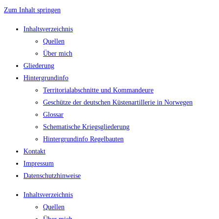
Zum Inhalt springen
Inhaltsverzeichnis
Quellen
Über mich
Gliederung
Hintergrundinfo
Territorialabschnitte und Kommandeure
Geschütze der deutschen Küstenartillerie in Norwegen
Glossar
Schematische Kriegsgliederung
Hintergrundinfo Regelbauten
Kontakt
Impressum
Datenschutzhinweise
Inhaltsverzeichnis
Quellen