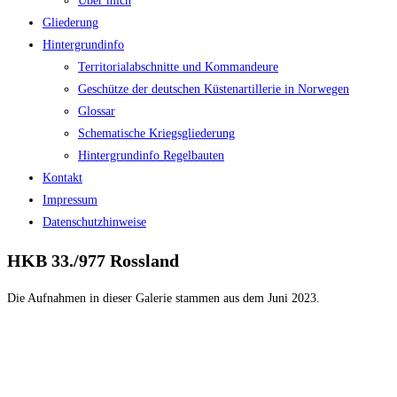
Über mich
Gliederung
Hintergrundinfo
Territorialabschnitte und Kommandeure
Geschütze der deutschen Küstenartillerie in Norwegen
Glossar
Schematische Kriegsgliederung
Hintergrundinfo Regelbauten
Kontakt
Impressum
Datenschutzhinweise
HKB 33./977 Rossland
Die Aufnahmen in dieser Galerie stammen aus dem Juni 2023.