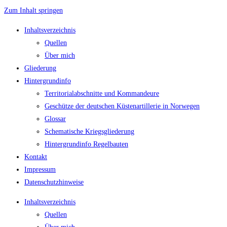
Zum Inhalt springen
Inhaltsverzeichnis
Quellen
Über mich
Gliederung
Hintergrundinfo
Territorialabschnitte und Kommandeure
Geschütze der deutschen Küstenartillerie in Norwegen
Glossar
Schematische Kriegsgliederung
Hintergrundinfo Regelbauten
Kontakt
Impressum
Datenschutzhinweise
Inhaltsverzeichnis
Quellen