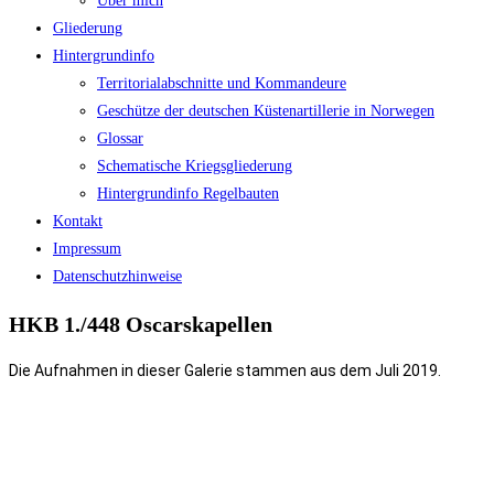
Über mich
Gliederung
Hintergrundinfo
Territorialabschnitte und Kommandeure
Geschütze der deutschen Küstenartillerie in Norwegen
Glossar
Schematische Kriegsgliederung
Hintergrundinfo Regelbauten
Kontakt
Impressum
Datenschutzhinweise
HKB 1./448 Oscarskapellen
Die Aufnahmen in dieser Galerie stammen aus dem
Juli
2019.