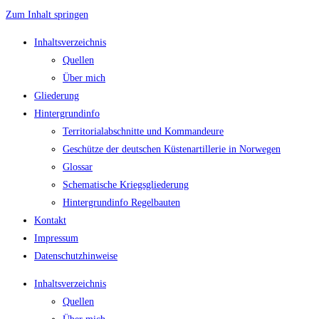
Zum Inhalt springen
Inhaltsverzeichnis
Quellen
Über mich
Gliederung
Hintergrundinfo
Territorialabschnitte und Kommandeure
Geschütze der deutschen Küstenartillerie in Norwegen
Glossar
Schematische Kriegsgliederung
Hintergrundinfo Regelbauten
Kontakt
Impressum
Datenschutzhinweise
Inhaltsverzeichnis
Quellen